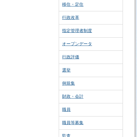
移住・定住
行政改革
指定管理者制度
オープンデータ
行政評価
選挙
例規集
財政・会計
職員
職員等募集
監査