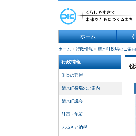
ホーム
く
ホーム
>
行政情報
>
清水町役場のご案内
行政情報
役
町長の部屋
清水町役場のご案内
清水町議会
計画・施策
ふるさと納税