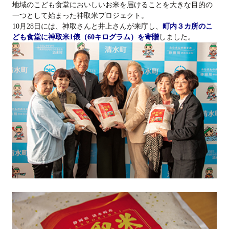
地域のこども食堂においしいお米を届けることを大きな目的の
一つとして始まった神取米プロジェクト。
10月28日には、神取さんと井上さんが来庁し、
町内３カ所のこ
ども食堂に神取米1俵（60キログラム）を寄贈
しました。