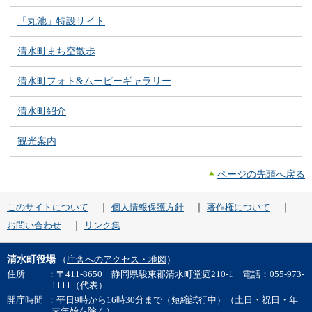
「丸池」特設サイト
清水町まち空散歩
清水町フォト&ムービーギャラリー
清水町紹介
観光案内
ページの先頭へ戻る
｜
｜
｜
このサイトについて
個人情報保護方針
著作権について
｜
お問い合わせ
リンク集
清水町役場
（
庁舎へのアクセス・地図
）
住所
：〒411-8650 静岡県駿東郡清水町堂庭210-1 電話：055-973-
1111（代表）
開庁時間
：平日9時から16時30分まで（短縮試行中）（土日・祝日・年
末年始を除く）