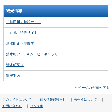
観光情報
「柿田川」特設サイト
「丸池」特設サイト
清水町まち空散歩
清水町フォト&ムービーギャラリー
清水町紹介
観光案内
ページの先頭へ戻る
｜
｜
｜
このサイトについて
個人情報保護方針
著作権について
｜
お問い合わせ
リンク集