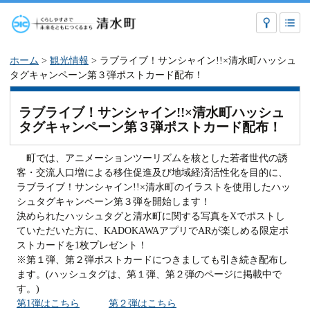
ホーム
>
観光情報
> ラブライブ！サンシャイン!!×清水町ハッシュ
タグキャンペーン第３弾ポストカード配布！
ラブライブ！サンシャイン!!×清水町ハッシュ
タグキャンペーン第３弾ポストカード配布！
町では、アニメーションツーリズムを核とした若者世代の誘
客・交流人口増による移住促進及び地域経済活性化を目的に、
ラブライブ！サンシャイン!!×清水町のイラストを使用したハッ
シュタグキャンペーン第３弾を開始します！
決められたハッシュタグと清水町に関する写真をXでポストし
ていただいた方に、KADOKAWAアプリでARが楽しめる限定ポ
ストカードを1枚プレゼント！
※第１弾、第２弾ポストカードにつきましても引き続き配布し
ます。(ハッシュタグは、第１弾、第２弾のページに掲載中で
す。)
第1弾はこちら
第２弾はこちら