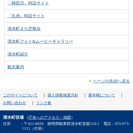
「柿田川」特設サイト
「丸池」特設サイト
清水町まち空散歩
清水町フォト&ムービーギャラリー
清水町紹介
観光案内
ページの先頭へ戻る
｜
｜
｜
このサイトについて
個人情報保護方針
著作権について
｜
お問い合わせ
リンク集
清水町役場
（
庁舎へのアクセス・地図
）
住所
：〒411-8650 静岡県駿東郡清水町堂庭210-1 電話：055-973-
1111（代表）