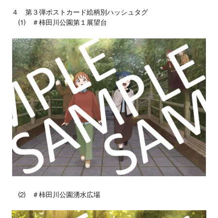
４ 第３弾ポストカード絵柄別ハッシュタグ
⑴ ＃柿田川公園第１展望台
⑵ ＃柿田川公園湧水広場