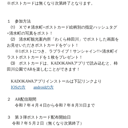
※ポストカードは無くなり次第終了となります。
１ 参加方法
⑴ Ⅹで＃清水町+ポストカード絵柄別の指定ハッシュタグ
+清水町の写真をポスト！
⑵ 清水町観光案内所「わくら柿田川」でポストした画面を
お見せいただきポストカードをゲット！
※1ポスト
につき、ラブライブ！サンシャイン!!×清水町イ
ラストポストカードを１枚をプレゼント！
⑶ ポストカードは、KADOKAWAアプリで読み込むと、柿
田川公園でARを楽しむことができます！
KADOKAWAアプリインストールは下記リンクより
IOSの方
androidの方
２ AR配信期間
令和７年４月４日から令和７年８月31日まで
３ 第３弾ポストカード配布開始日
令和７年５月２日（無くなり次第終了）