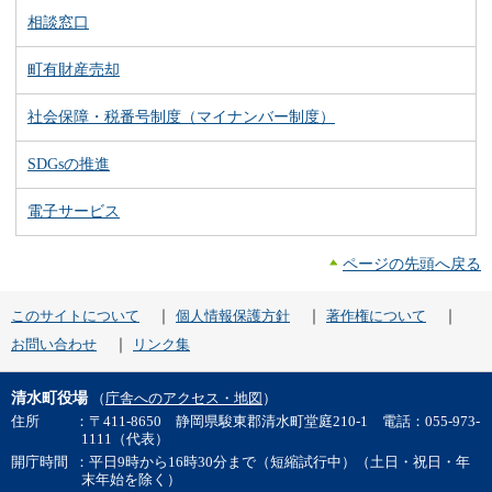
相談窓口
町有財産売却
社会保障・税番号制度（マイナンバー制度）
SDGsの推進
電子サービス
ページの先頭へ戻る
｜
｜
｜
このサイトについて
個人情報保護方針
著作権について
｜
お問い合わせ
リンク集
清水町役場
（
庁舎へのアクセス・地図
）
住所
：〒411-8650 静岡県駿東郡清水町堂庭210-1 電話：055-973-
1111（代表）
開庁時間
：平日9時から16時30分まで（短縮試行中）（土日・祝日・年
末年始を除く）