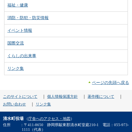
福祉・健康
消防・防犯・防災情報
イベント情報
国際交流
くらしの出来事
リンク集
ページの先頭へ戻る
｜
｜
｜
このサイトについて
個人情報保護方針
著作権について
｜
お問い合わせ
リンク集
清水町役場
（
庁舎へのアクセス・地図
）
住所
：〒411-8650 静岡県駿東郡清水町堂庭210-1 電話：055-973-
1111（代表）