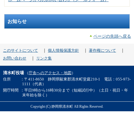
お知らせ
ページの先頭へ戻る
｜
｜
｜
このサイトについて
個人情報保護方針
著作権について
｜
お問い合わせ
リンク集
清水町役場
（
庁舎へのアクセス・地図
）
住所
：〒411-8650 静岡県駿東郡清水町堂庭210-1 電話：055-973-
1111（代表）
開庁時間
：平日9時から16時30分まで（短縮試行中）（土日・祝日・年
末年始を除く）
Copyright (C) 静岡県清水町 All Rights Reserved.