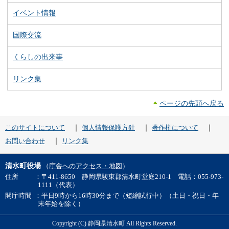
イベント情報
国際交流
くらしの出来事
リンク集
ページの先頭へ戻る
｜
｜
｜
このサイトについて
個人情報保護方針
著作権について
｜
お問い合わせ
リンク集
清水町役場
（
庁舎へのアクセス・地図
）
住所
：〒411-8650 静岡県駿東郡清水町堂庭210-1 電話：055-973-
1111（代表）
開庁時間
：平日9時から16時30分まで（短縮試行中）（土日・祝日・年
末年始を除く）
Copyright (C) 静岡県清水町 All Rights Reserved.