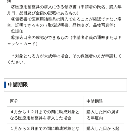
類
③医療用補整具の購入に係る領収書（申請者の氏名、購入年
月日、品目及び金額の記載のあるもの）
④領収書で医療用補整具の購入であることが確認できない場
合、証明できるもの（取扱説明書、品物タグ、品物写真等）
⑤認印
⑥振込口座の確認ができるもの（申請者名義の通帳またはキ
ャッシュカード）
＊対象となる方が未成年の場合、その保護者の方が申請して
ください。
申請期限
区分
申請期限
４月から１２月までの間に助成対象と
購入した日の属す
なる医療用補整具を購入した場合
る年度内
１月から３月までの間に助成対象とな
購入した日から起