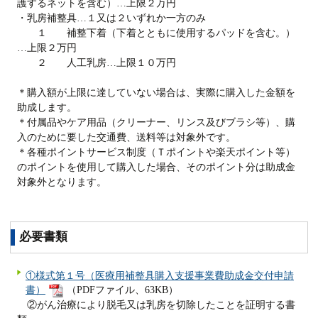
護するネットを含む）…上限２万円
・乳房補整具…１又は２いずれか一方のみ
１ 補整下着（下着とともに使用するパッドを含む。）
…上限２万円
２ 人工乳房…上限１０万円
＊購入額が上限に達していない場合は、実際に購入した金額を
助成します。
＊付属品やケア用品（クリーナー、リンス及びブラシ等）、購
入のために要した交通費、送料等は対象外です。
＊各種ポイントサービス制度（Ｔポイントや楽天ポイント等）
のポイントを使用して購入した場合、そのポイント分は助成金
対象外となります。
必要書類
①様式第１号（医療用補整具購入支援事業費助成金交付申請
書）
（PDFファイル、63KB）
②がん治療により脱毛又は乳房を切除したことを証明する書