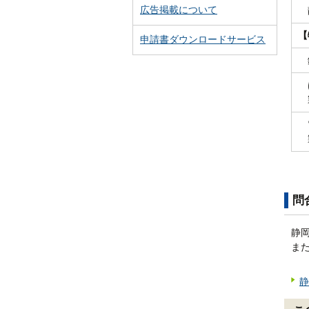
広告掲載について
静
【
申請書ダウンロードサービス
鉄
は
電
問
静岡
ま
静