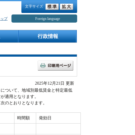
文字サイズ
マップ
Foreign language
報
行政情報
2025年12月21日 更新
について、地域別最低賃金と特定最低
方が適用となります。
次のとおりとなります。
時間額
発効日