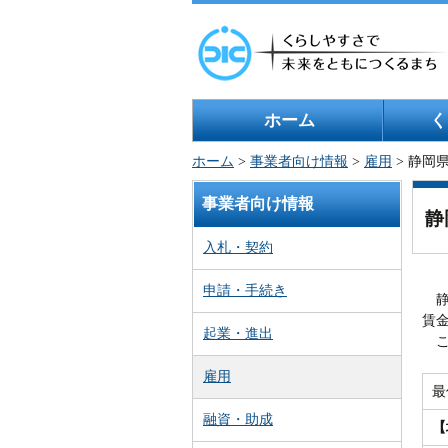
ホーム
く
ホーム
>
事業者向け情報
>
雇用
> 静岡
事業者向け情報
静
入札・契約
申請・手続き
静
賃
起業・進出
こ
雇用
最
融資・助成
【