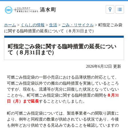
ホーム
>
くらしの情報
>
生活
>
ごみ・リサイクル
> 町指定ごみ袋
に関する臨時措置の延長について（８月31日まで）
町指定ごみ袋に関する臨時措置の延長につい
て（８月31日まで）
2026年6月12日 更新
可燃ごみ指定袋の一部小売店における品薄状態の対応として、
可燃ごみ指定袋以外での搬出の臨時措置を実施しているところ
ですが、現在も、流通等が充分に回復した状況となっていない
ことから、町可燃ごみ指定袋に関する臨時措置の期間を
８月31
日（月）まで延長
することといたしました。
町の可燃ごみ指定袋については、製造事業者への聞取り調査に
より、例年と同程度の数量が供給されている状況であり、今後
も例年どおり供給できる見込みであることを確認していますの