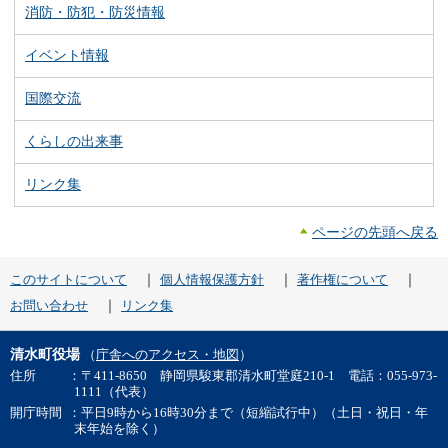
消防・防犯・防災情報
イベント情報
国際交流
くらしの出来事
リンク集
ページの先頭へ戻る
｜
｜
｜
このサイトについて
個人情報保護方針
著作権について
｜
お問い合わせ
リンク集
清水町役場
（
庁舎へのアクセス・地図
）
住所
：〒411-8650 静岡県駿東郡清水町堂庭210-1 電話：055-973-
1111（代表）
開庁時間
：平日9時から16時30分まで（短縮試行中）（土日・祝日・年
末年始を除く）